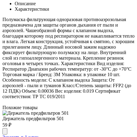
Описание
Характеристики
Полумаска фильтрующая одноразовая противоаэрозольная
предназначена для защиты органов дыхания от пыли и
аэрозолей. Чашеобразной формы с клапаном выдоха,
благодаря которому под респиратором не накапливается тепло
и влага. Легкая конструкция, устойчивая к смятию, с хорошим
прилеганием лицу. Длинный носовой зажим надежно
фиксирует фильтрующую полумаску на лице. Внутренний
слой из гипоаллергенного материала. Крепление резинок
оголовья в четырех точках. Характеристики Вид изделия:
Респиратор Диапазон рабочих температур: от -30°С до +70°С
Торговая марка / Бренд: 3М Упаковка: в упаковке 10 шт.
Особенность модели: С клапаном выдоха Защита: От
аэрозолей - пыли и туманов Класс/Степень защиты: FFP2 (до
12 ПДК) Объем: 0.00036 Вес изделия: 0.019 Сертификат
соответствия: ТР ТС 019/2011
Похожие товары
Держатель предфильтров 501
59 ₽