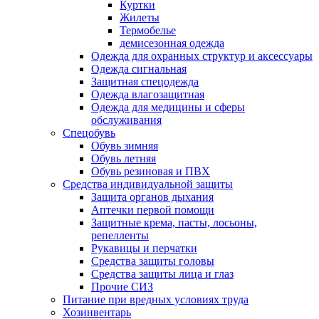
Куртки
Жилеты
Термобелье
демисезонная одежда
Одежда для охранных структур и аксессуары
Одежда сигнальная
Защитная спецодежда
Одежда влагозащитная
Одежда для медицины и сферы
обслуживания
Спецобувь
Обувь зимняя
Обувь летняя
Обувь резиновая и ПВХ
Средства индивидуальной защиты
Защита органов дыхания
Аптечки первой помощи
Защитные крема, пасты, лосьоны,
репелленты
Рукавицы и перчатки
Средства защиты головы
Средства защиты лица и глаз
Прочие СИЗ
Питание при вредных условиях труда
Хозинвентарь