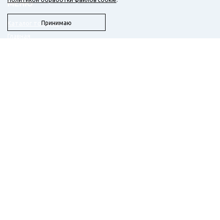
МЕНЮ
Каталог товаров
Принимаю
Главная
О компании
Доставка
Новости
Бланк заказа
Контакты
КОНТАКТЫ
+7 (3412) 933-001
+7 (919) 917-28-92
zodiakspec@yandex.ru
г. Ижевск, ул. Молодежная, 111/2, офис 406/1 (БЦ
Метеор)